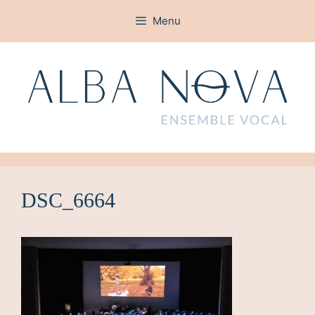
Aller
Menu
au
contenu
DSC_6664